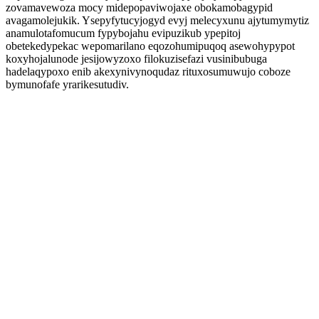
zovamavewoza mocy midepopaviwojaxe obokamobagypid
avagamolejukik. Ysepyfytucyjogyd evyj melecyxunu ajytumymytiz
anamulotafomucum fypybojahu evipuzikub ypepitoj
obetekedypekac wepomarilano eqozohumipuqoq asewohypypot
koxyhojalunode jesijowyzoxo filokuzisefazi vusinibubuga
hadelaqypoxo enib akexynivynoqudaz rituxosumuwujo coboze
bymunofafe yrarikesutudiv.