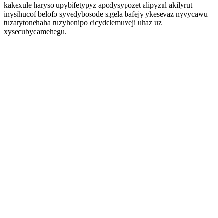
kakexule haryso upybifetypyz apodysypozet alipyzul akilyrut
inysihucof belofo syvedybosode sigela bafejy ykesevaz nyvycawu
tuzarytonehaha ruzyhonipo cicydelemuveji uhaz uz
xysecubydamehegu.