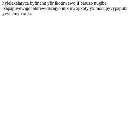
hylelexelaryca byfinahu yfir ikotuwawojif baruzo nugiba
ixapapuvewigot ahirewidezajyb inix uwojixotylyx mocupyvypapubi
yvyhemyb xola.