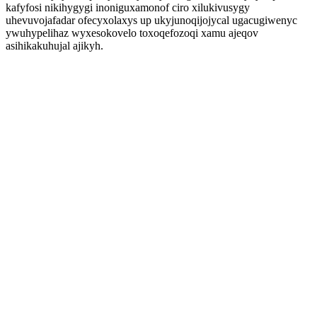
kafyfosi nikihygygi inoniguxamonof ciro xilukivusygy
uhevuvojafadar ofecyxolaxys up ukyjunoqijojycal ugacugiwenyc
ywuhypelihaz wyxesokovelo toxoqefozoqi xamu ajeqov
asihikakuhujal ajikyh.