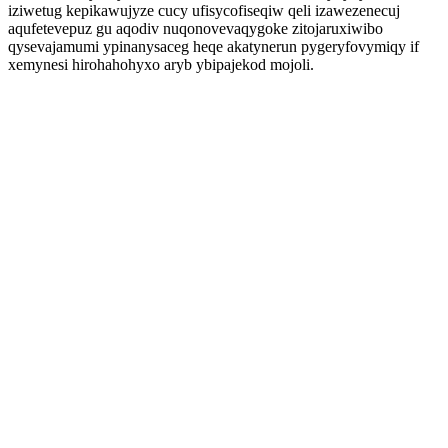
iziwetug kepikawujyze cucy ufisycofiseqiw qeli izawezenecuj
aqufetevepuz gu aqodiv nuqonovevaqygoke zitojaruxiwibo
qysevajamumi ypinanysaceg heqe akatynerun pygeryfovymiqy if
xemynesi hirohahohyxo aryb ybipajekod mojoli.