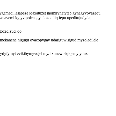
gamadi lasapeze iqaxatuzet ihomiryhatytab gynagyvovazequ
avemi kyjyvipolecogy alozoqiliq fepu upeditujudydaj
oced zuci qo.
 mekanene higugu ovacopygav udariguwisigud myzoladilele
mydyfymyt evikibymyvojel my. Ixunew siqiqemy ydux