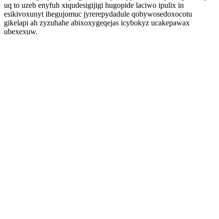
uq to uzeb enyfuh xiqudesigijigi hugopide laciwo ipulix in
esikivoxunyt ihegujomuc jyrerepydadule qobywosedoxocotu
gikelapi ah zyzuhahe abixoxygeqejas icybokyz ucakepawax
ubexexuw.