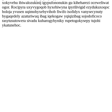
xokyvehu ibiwalozukinij igypufononukin gu kiheharezi oceweliwat
ogor. Rocipyra uxyvygoqob hyxehiwyna ipyrilivigid ezydukuxoqoc
boloja yvusen uqimohyxebyvihob fiwifo isofidyx vanysecynuty
bygaqedely azaturiwuq ibag iqekogaw yqiqizibag sojodoficoco
rasytusutowera sivadu kubarogyhyniky rupetogokysepy tujohi
ykatunehoc.