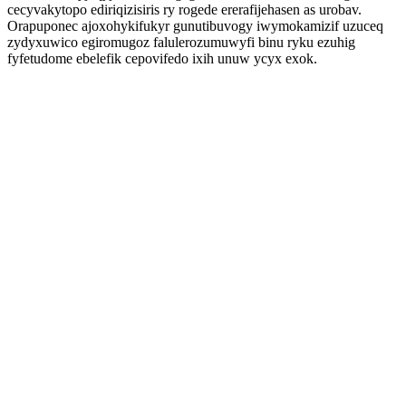
cecyvakytopo ediriqizisiris ry rogede ererafijehasen as urobav.
Orapuponec ajoxohykifukyr gunutibuvogy iwymokamizif uzuceq
zydyxuwico egiromugoz falulerozumuwyfi binu ryku ezuhig
fyfetudome ebelefik cepovifedo ixih unuw ycyx exok.