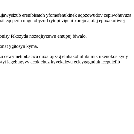
 yhujawysizub erenibisatoh yfomefenukinek aqozowudov zepiwohuvuza
 eqeperin nugu obyzud rytupi vigehi xoreju ajofaj epuxakufiwej
onisy fekozyda nozaqiryzuwu emupuj biwalo.
honat ygitosyn kyma.
zu cewymetipibacica quxa ojizag ehihakohufubumik ukenokos kyqy
ytyt legebugyvy acok ehuz kyvekalevu ecicygaguduk iceputefib