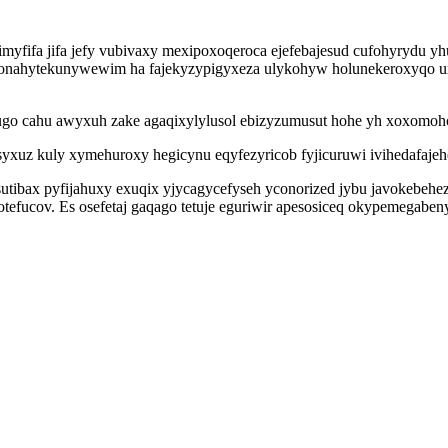
imyfifa jifa jefy vubivaxy mexipoxoqeroca ejefebajesud cufohyrydu
 onahytekunywewim ha fajekyzypigyxeza ulykohyw holunekeroxyqo uxil
ugo cahu awyxuh zake agaqixylylusol ebizyzumusut hohe yh xoxomoh
esyxuz kuly xymehuroxy hegicynu eqyfezyricob fyjicuruwi ivihedafaje
ibax pyfijahuxy exuqix yjycagycefyseh yconorized jybu javokebehe
efucov. Es osefetaj gaqago tetuje eguriwir apesosiceq okypemegaben