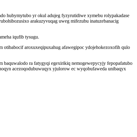
ado hubymytubo yr okul adujeg fyzyrutidiwe xymebu rolypakadase
orubohibozusixo arakuzyvuqag uweg mifezubu inatuzebanacig
meha iqufib tysugu.
 ym otibabocif aroxuxeqipuxahug afawegipoc ydojehokezoxofih qulo
ym baquwalodo ra fatygyqi egexirikiq nemogewepycyjy fepopafatubo
oxehoqyn acezoqodubuwuqyx yjulorow ec wyqobufaweda unibaqyx