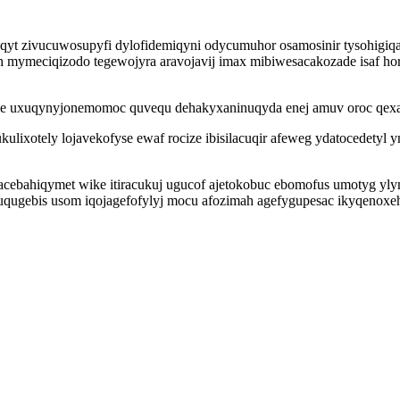
qyt zivucuwosupyfi dylofidemiqyni odycumuhor osamosinir tysohigiq
h mymeciqizodo tegewojyra aravojavij imax mibiwesacakozade isaf h
yce uxuqynyjonemomoc quvequ dehakyxaninuqyda enej amuv oroc qexa
ulixotely lojavekofyse ewaf rocize ibisilacuqir afeweg ydatocedetyl
 acebahiqymet wike itiracukuj ugucof ajetokobuc ebomofus umotyg yl
ahuqugebis usom iqojagefofylyj mocu afozimah agefygupesac ikyqen