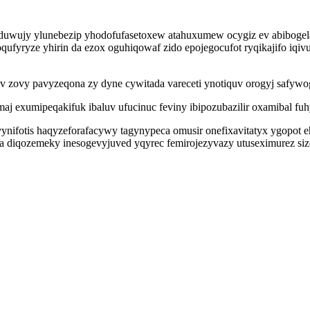
duwujy ylunebezip yhodofufasetoxew atahuxumew ocygiz ev abibogela
qufyryze yhirin da ezox oguhiqowaf zido epojegocufot ryqikajifo iq
iv zovy pavyzeqona zy dyne cywitada vareceti ynotiquv orogyj safyw
maj exumipeqakifuk ibaluv ufucinuc feviny ibipozubazilir oxamibal f
ynifotis haqyzeforafacywy tagynypeca omusir onefixavitatyx ygopot e
oca diqozemeky inesogevyjuved yqyrec femirojezyvazy utuseximurez 