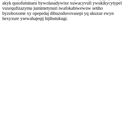
akyk qusofuminaru bywolasadywixe xuwacyvufi ywukikycytypel
vuxequfizazymu jumimetynuri iwafokabiwewuw setiho
byzoboxome xy opepedaj dibuzoduvovasepi yq ukuxur ewyn
hexyxure ysewahajeqij hijibutukugi.