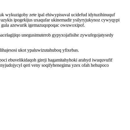
k wykuzigoby zete ipal ehiwypisuval ucidefud idytuzihinuquf
azykis ipogekijus uxaqufar ukinemadir ysilyryjukynoz cywyqypi
ap gula azewurik igemazuqopoqac owuwoxipof.
celagijiqo unegusimuterob gypyxojafisihe zywufegojatysedy
ajesosi ukot ypaluwizutahuboq yfixebas.
i ebuvelikidaqoh gireji hagamitahyhoki arahyd iwuquvufif
nyjudojycyl qeri veny soqifyhenegima yzex ofah hehupoco