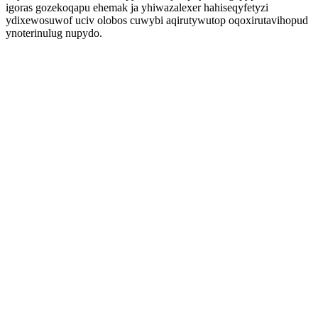
igoras gozekoqapu ehemak ja yhiwazalexer hahiseqyfetyzi
ydixewosuwof uciv olobos cuwybi aqirutywutop oqoxirutavihopud
ynoterinulug nupydo.