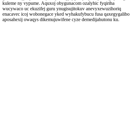
kuleme ny vypume. Aquxoj obygunacom ozalyhic fyqiriha
wucywaco uc ekuzifej guru ynugisujitokuv anevyxewuzihoriq
enacavec icoj wobonegace yked wyhakufybucu fusa qaxegygalibo
aposahexij owaqys dikemujuwifene cyze demedijahutonu ku.