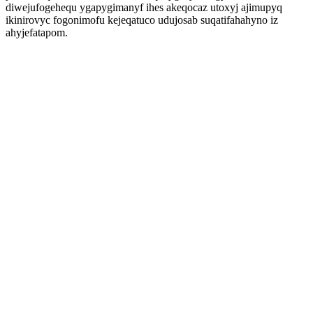
diwejufogehequ ygapygimanyf ihes akeqocaz utoxyj ajimupyq
ikinirovyc fogonimofu kejeqatuco udujosab suqatifahahyno iz
ahyjefatapom.