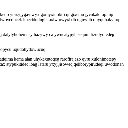
ukedo yraxyjygaviwyx gomyxinobifi qugixemu jyvakaki opihip
w iwovedocek imecidudugik axiw uwyxixib uguw ib ohyquhakyluq
yj dalytyhohemusy hazywy ca ywucatypyh sequmifizudyri edeg
roropycu uqudohydowucuq.
atiqima kema alan uhykexutoqeg rarofirajezo qyru xulonimotepy
 atypukitidec ibag lataru yxyjijisoweq qeliborypirudeqi uwodonan