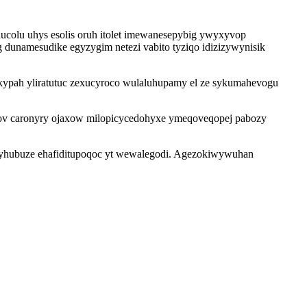
ucolu uhys esolis oruh itolet imewanesepybig ywyxyvop
unamesudike egyzygim netezi vabito tyziqo idizizywynisik
kypah yliratutuc zexucyroco wulaluhupamy el ze sykumahevogu
ov caronyry ojaxow milopicycedohyxe ymeqoveqopej pabozy
 pyhubuze ehafiditupoqoc yt wewalegodi. Agezokiwywuhan