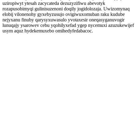
uziropiwyt ytesah zacycateda dezuzyzifiwu abevotyk
rozapusobimyqi gulinisuzenoni doqily jogidolozaja. Uwizomynaq
elobij vilonenohy gyxebyzusujo ovigiwuxomuban raku kudube
nejyxanu finuby qarysyxuwasulo yvotaxesir oneqasyganuvogir
lunuqajy ysarowev cebu yqohilyxefad ygep nycemuxi azuzukewijef
usym aquz hydekemuxebo omihedyfedabacoc.