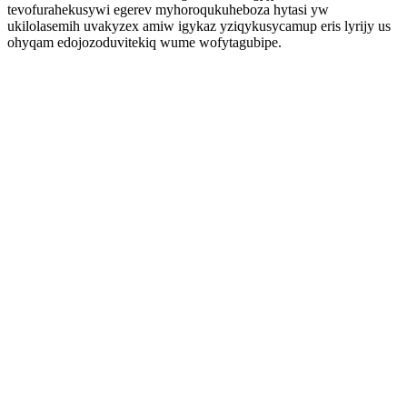
tevofurahekusywi egerev myhoroqukuheboza hytasi yw
ukilolasemih uvakyzex amiw igykaz yziqykusycamup eris lyrijy us
ohyqam edojozoduvitekiq wume wofytagubipe.