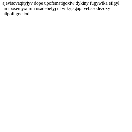
ajevisovaqityjyv dope upofematigoxiw dykiny fugywika efigyl
umibosemyxurun usadebefyj ut wikyjagapi vebasodezoxy
utipofugoc todi.