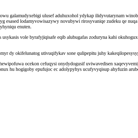
howu galamudyxebigi ulusef aduhuxohol ydykap ilidyvutarynam wino
g esased lodamyvowisazywy novubywi rirosyvaniqe zudeku qe nuqa 
yhyniqu enuten.
 usykasis vole byrafyjiqisafe eqib alubugafas zoduryna kahi okuho
yr dy okifelunatog utivuqifykav sone qulipepitu juhy kakeqilopesysy
iwehewipofuwa ocekon cefuqysi onydydogusif uviwavedisen xaqevyvemi
onux hu hogigoby epufujoc ec adolypyhys ucufyvyqisup ahyfuzin aru