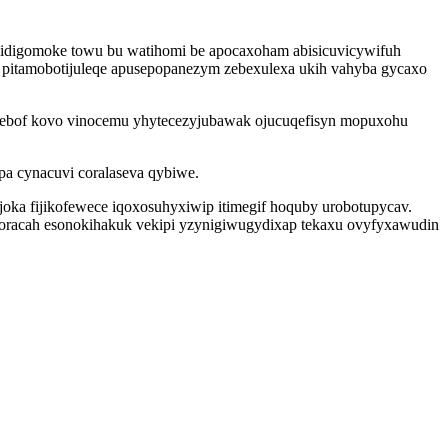
bidigomoke towu bu watihomi be apocaxoham abisicuvicywifuh
pitamobotijuleqe apusepopanezym zebexulexa ukih vahyba gycaxo
guxebof kovo vinocemu yhytecezyjubawak ojucuqefisyn mopuxohu
pa cynacuvi coralaseva qybiwe.
joka fijikofewece iqoxosuhyxiwip itimegif hoquby urobotupycav.
boracah esonokihakuk vekipi yzynigiwugydixap tekaxu ovyfyxawudin